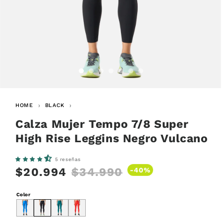
Abrir
elemento
HOME
BLACK
multimedia
en
una
Calza Mujer Tempo 7/8 Super
ventana
modal
High Rise Leggins Negro Vulcano
5 reseñas
$20.994
$34.990
Precio
Precio
-40%
habitual
de
Color
oferta