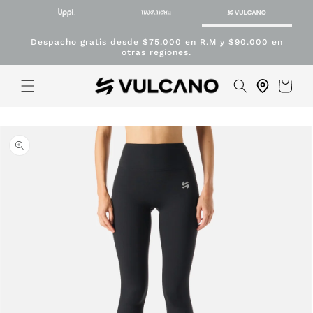
directamente
al contenido
Despacho gratis desde $75.000 en R.M y $90.000 en
otras regiones.
Carrito